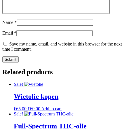
Name
*
Email
*
Save my name, email, and website in this browser for the next
time I comment.
Related products
Sale!
Wietolie kopen
Original
Current
€
65.00
€
60.00
Add to cart
price
price
Sale!
was:
is:
€65.00.
€60.00.
Full-Spectrum THC-olie