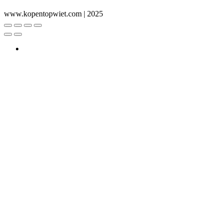
range:
www.kopentopwiet.com | 2025
€240.00
through
€700.00