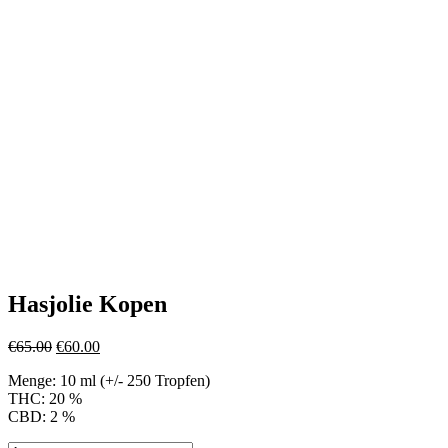
Hasjolie Kopen
Original
Current
€
65.00
€
60.00
price
price
Menge: 10 ml (+/- 250 Tropfen)
was:
is:
THC: 20 %
€65.00.
€60.00.
CBD: 2 %