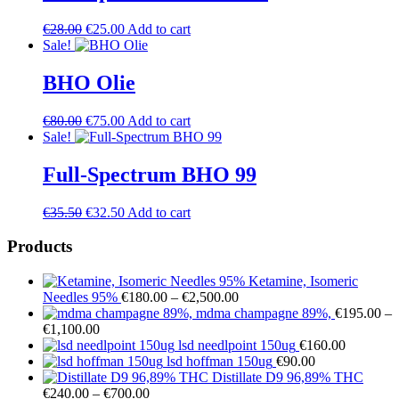
Original
Current
€
28.00
€
25.00
Add to cart
price
price
Sale!
was:
is:
€28.00.
€25.00.
BHO Olie
Original
Current
€
80.00
€
75.00
Add to cart
price
price
Sale!
was:
is:
€80.00.
€75.00.
Full-Spectrum BHO 99
Original
Current
€
35.50
€
32.50
Add to cart
price
price
was:
is:
Products
€35.50.
€32.50.
Ketamine, Isomeric
Price
Needles 95%
€
180.00
–
€
2,500.00
range:
mdma champagne 89%,
€
195.00
–
Price
€180.00
€
1,100.00
range:
through
lsd needlpoint 150ug
€
160.00
€195.00
€2,500.00
lsd hoffman 150ug
€
90.00
through
Distillate D9 96,89% THC
€1,100.00
Price
€
240.00
–
€
700.00