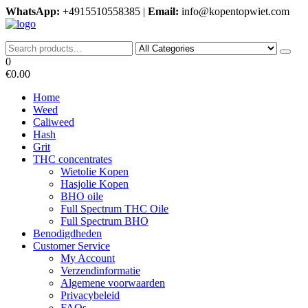
Skip
WhatsApp:
+4915510558385 |
Email:
info@kopentopwiet.com
to
the
kopentop wiet
kopentop wiet
content
0
€0.00
Home
Weed
Caliweed
Hash
Grit
THC concentrates
Wietolie Kopen
Hasjolie Kopen
BHO oile
Full Spectrum THC Oile
Full Spectrum BHO
Benodigdheden
Customer Service
My Account
Verzendinformatie
Algemene voorwaarden
Privacybeleid
FAQs