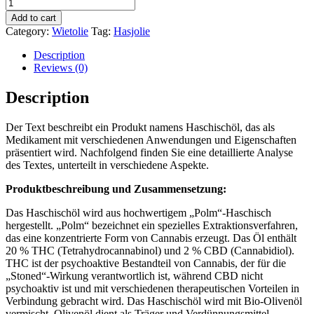
Hasjolie
Kopen
Add to cart
quantity
Category:
Wietolie
Tag:
Hasjolie
Description
Reviews (0)
Description
Der Text beschreibt ein Produkt namens Haschischöl, das als
Medikament mit verschiedenen Anwendungen und Eigenschaften
präsentiert wird. Nachfolgend finden Sie eine detaillierte Analyse
des Textes, unterteilt in verschiedene Aspekte.
Produktbeschreibung und Zusammensetzung:
Das Haschischöl wird aus hochwertigem „Polm“-Haschisch
hergestellt. „Polm“ bezeichnet ein spezielles Extraktionsverfahren,
das eine konzentrierte Form von Cannabis erzeugt. Das Öl enthält
20 % THC (Tetrahydrocannabinol) und 2 % CBD (Cannabidiol).
THC ist der psychoaktive Bestandteil von Cannabis, der für die
„Stoned“-Wirkung verantwortlich ist, während CBD nicht
psychoaktiv ist und mit verschiedenen therapeutischen Vorteilen in
Verbindung gebracht wird. Das Haschischöl wird mit Bio-Olivenöl
vermischt. Olivenöl dient als Träger und Verdünnungsmittel,