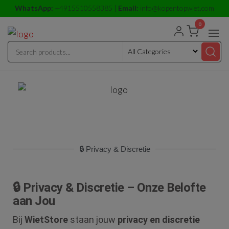
WhatsApp:
+4915510558385 |
Email:
info@kopentopwiet.com
0
kopentop
kopentop
wiet
wiet
🔒 Privacy & Discretie
🔒 Privacy & Discretie – Onze Belofte
aan Jou
Bij
WietStore
staan jouw
privacy en discretie