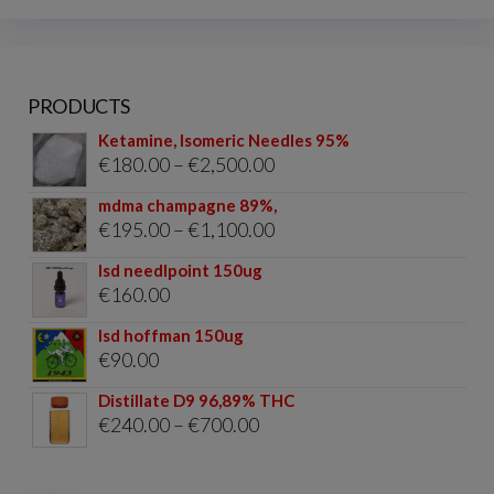
PRODUCTS
Ketamine, Isomeric Needles 95%
Price
€
180.00
–
€
2,500.00
range:
mdma champagne 89%,
€180.00
Price
€
195.00
–
€
1,100.00
through
range:
lsd needlpoint 150ug
€2,500.00
€195.00
€
160.00
through
lsd hoffman 150ug
€1,100.00
€
90.00
Distillate D9 96,89% THC
Price
€
240.00
–
€
700.00
range:
€240.00