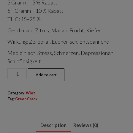
3 Gramm – 5 % Rabatt
€15.00.
€13.00.
5+ Gramm – 10 % Rabatt
THC: 15–25 %
Geschmack: Zitrus, Mango, Frucht, Kiefer
Wirkung: Zerebral, Euphorisch, Entspannend
Medizinisch: Stress, Schmerzen, Depressionen,
Schlaflosigkeit
Green
Add to cart
Crack
quantity
Category:
Wiet
Tag:
Green Crack
Description
Reviews (0)