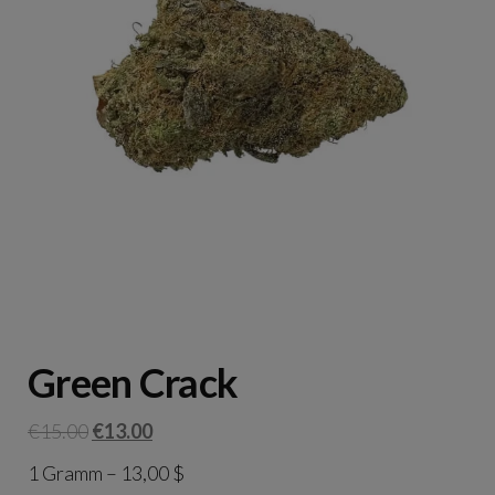
Green Crack
Original
Current
€
15.00
€
13.00
price
price
1 Gramm – 13,00 $
was:
is: