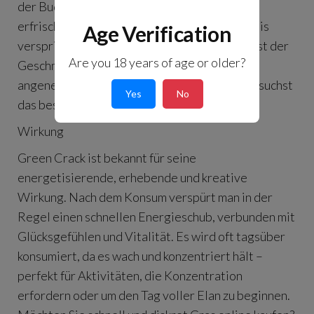
der Buds verströmt einen lebendigen und
erfrischenden Duft, der ein intensives Erlebnis
Age Verification
verspricht. Beim Rauchen oder Verdampfen ist der
Are you 18 years of age or older?
Geschmack noch ausgeprägter, mit einem
angenehmen, fruchtigen Nachgeschmack. Du suchst
Yes
No
das beste Gras zum besten Preis?
Wirkung
Green Crack ist bekannt für seine
energetisierende, erhebende und kreative
Wirkung. Nach dem Konsum verspürt man in der
Regel einen schnellen Energieschub, verbunden mit
Glücksgefühlen und Vitalität. Es wird oft tagsüber
konsumiert, da es wach und konzentriert hält –
perfekt für Aktivitäten, die Konzentration
erfordern oder um den Tag voller Elan zu beginnen.