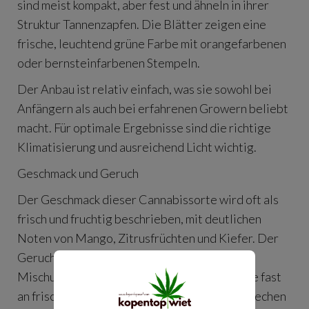
sind meist kompakt, aber fest und ähneln in ihrer
Struktur Tannenzapfen. Die Blätter zeigen eine
frische, leuchtend grüne Farbe mit orangefarbenen
oder bernsteinfarbenen Stempeln.
Der Anbau ist relativ einfach, was sie sowohl bei
Anfängern als auch bei erfahrenen Growern beliebt
macht. Für optimale Ergebnisse sind die richtige
Klimatisierung und ausreichend Licht wichtig.
Geschmack und Geruch
Der Geschmack dieser Cannabissorte wird oft als
frisch und fruchtig beschrieben, mit deutlichen
Noten von Mango, Zitrusfrüchten und Kiefer. Der
Geruch ist intensiv und aromatisch, mit einer
Mischung aus süßen und scharfen Aromen, die fast
an frisches Obst und Kiefern erinnern. Das Riechen