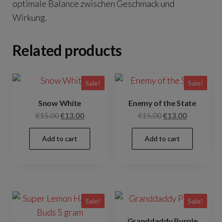
optimale Balance zwischen Geschmack und
Wirkung.
Related products
Sale!
Sale!
Snow White
Enemy of the State
Original
Current
Original
Current
€
15.00
€
13.00
€
15.00
€
13.00
price
price
price
price
Add to cart
Add to cart
was:
is:
was:
is:
€15.00.
€13.00.
€15.00.
€13.00.
Sale!
Sale!
Granddaddy Purple