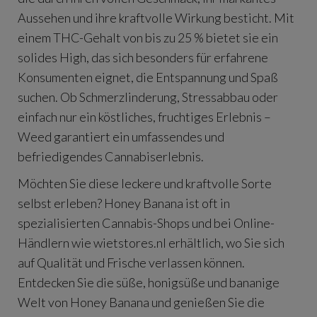
Aussehen und ihre kraftvolle Wirkung besticht. Mit
einem THC-Gehalt von bis zu 25 % bietet sie ein
solides High, das sich besonders für erfahrene
Konsumenten eignet, die Entspannung und Spaß
suchen. Ob Schmerzlinderung, Stressabbau oder
einfach nur ein köstliches, fruchtiges Erlebnis –
Weed garantiert ein umfassendes und
befriedigendes Cannabiserlebnis.
Möchten Sie diese leckere und kraftvolle Sorte
selbst erleben? Honey Banana ist oft in
spezialisierten Cannabis-Shops und bei Online-
Händlern wie wietstores.nl erhältlich, wo Sie sich
auf Qualität und Frische verlassen können.
Entdecken Sie die süße, honigsüße und bananige
Welt von Honey Banana und genießen Sie die