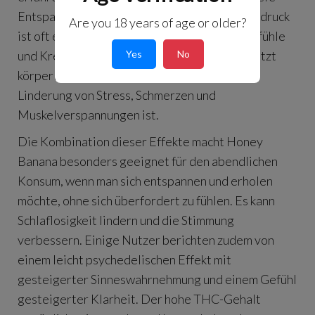
Entspannung genießen können. Der erste Eindruck
Are you 18 years of age or older?
ist oft eine zerebrale Euphorie, die Glücksgefühle
Yes
No
und Kreativität anregen kann. Gleichzeitig setzt
körperliche Entspannung ein, die ideal zur
Linderung von Stress, Schmerzen und
Muskelverspannungen ist.
Die Kombination dieser Effekte macht Honey
Banana besonders geeignet für den abendlichen
Konsum, wenn man sich entspannen und erholen
möchte, ohne sich überfordert zu fühlen. Es kann
Schlaflosigkeit lindern und die Stimmung
verbessern. Einige Nutzer berichten zudem von
einem leicht psychedelischen Effekt mit
gesteigerter Sinneswahrnehmung und einem Gefühl
gesteigerter Klarheit. Der hohe THC-Gehalt