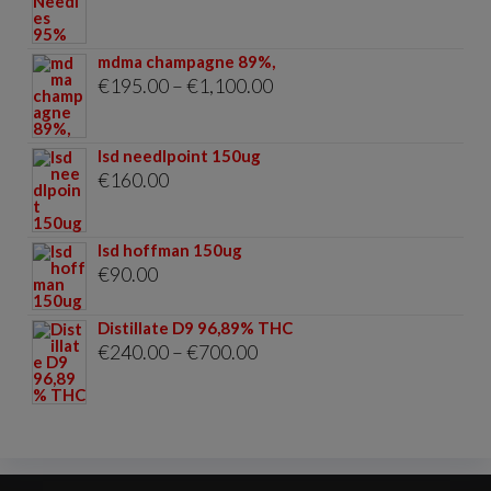
€180.00
through
mdma champagne 89%,
€2,500.00
Price
€
195.00
–
€
1,100.00
range:
€195.00
lsd needlpoint 150ug
through
€
160.00
€1,100.00
lsd hoffman 150ug
€
90.00
Distillate D9 96,89% THC
Price
€
240.00
–
€
700.00
range:
€240.00
through
€700.00