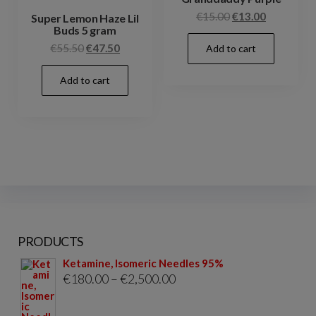
Original
Current
€
15.00
€
13.00
Super Lemon Haze Lil
Buds 5 gram
price
price
Original
Current
€
55.50
€
47.50
Add to cart
was:
is:
price
price
€15.00.
€13.00.
Add to cart
was:
is:
€55.50.
€47.50.
PRODUCTS
Ketamine, Isomeric Needles 95%
Price
€
180.00
–
€
2,500.00
range: