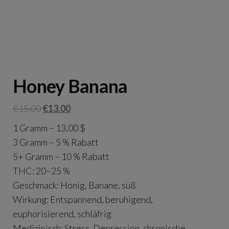
Honey Banana
Original
Current
€
15.00
€
13.00
price
price
1 Gramm – 13,00 $
was:
is:
3 Gramm – 5 % Rabatt
€15.00.
€13.00.
5+ Gramm – 10 % Rabatt
THC: 20–25 %
Geschmack: Honig, Banane, süß
Wirkung: Entspannend, beruhigend,
euphorisierend, schläfrig
Medizinisch: Stress, Depression, chronische